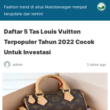
Fashion trend di situs liketobevegan menjadi
terupdate dan terkini
Daftar 5 Tas Louis Vuitton
Terpopuler Tahun 2022 Cocok
Untuk Investasi
admin
3 tahun ago