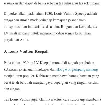
sesuaikan dan dapat di bawa sebagai tas bahu atau tas selempang.
Di perkenalkan pada tahun 1930, Louis Vuitton Speedy adalah
tanggapan rumah mode terhadap kemajuan pesat dalam
transportasi dan industrialisasi saat itu. Ringan dan kompak, tas
LV ini di rancang untuk mengakomodasi semua kebutuhan
perjalanan Anda.
3. Louis Vuitton Keepall
Pada tahun 1930-an LV Keepall muncul di tengah perubahan
kebiasaan perjalanan maskapai dan
slot gacor gampang menang
menjadi tren populer. Kebiasaan membawa barang bawaan yang
berat telah berubah menjadi gaya bepergian yang ringan, cerdas,
dan elegan.
Tas Louis Vuitton juga telah merevolusi cara seseorang membawa