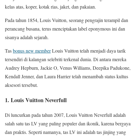
kelas atas, koper, kotak rias, jaket, dan pakaian.
Pada tahun 1854, Louis Vuitton, seorang pengrajin terampil dan
perancang busana, terus menciptakan label eponymous ini dan
sisanya adalah sejarah.
Tas
bonus new member
Louis Vuitton telah menjadi daya tarik
tersendiri di kalangan selebriti terkenal dunia. Di antara mereka
Audrey Hepburn, Jackie O, Venus Williams, Deepika Padukone,
Kendall Jenner, dan Laura Harrier telah menambah status kultus
aksesori tersebut.
1. Louis Vuitton Neverfull
Di luncurkan pada tahun 2007, Louis Vuitton Neverfull adalah
salah satu tas LV yang paling populer dan ikonik, karena bergaya
dan praktis. Seperti namanya, tas LV ini adalah tas jinjing yang