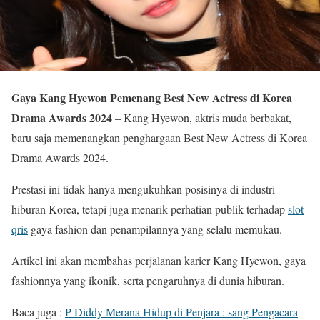
Gaya Kang Hyewon Pemenang Best New Actress di Korea
Drama Awards 2024
– Kang Hyewon, aktris muda berbakat,
baru saja memenangkan penghargaan Best New Actress di Korea
Drama Awards 2024.
Prestasi ini tidak hanya mengukuhkan posisinya di industri
hiburan Korea, tetapi juga menarik perhatian publik terhadap
slot
qris
gaya fashion dan penampilannya yang selalu memukau.
Artikel ini akan membahas perjalanan karier Kang Hyewon, gaya
fashionnya yang ikonik, serta pengaruhnya di dunia hiburan.
Baca juga :
P Diddy Merana Hidup di Penjara : sang Pengacara