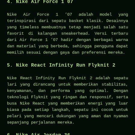
4. Nike Air Force 1 07
Nike Air Force 1 ’07 adalah model yang
terinspirasi dari sepatu basket klasik. Desainnya
yang timeless membuatnya tetap menjadi salah satu
favorit di kalangan sneakerhead. Versi terbaru
dari Air Force 1 ’07 hadir dengan berbagai warna
dan material yang berbeda, sehingga pengguna dapat
memilih sesuai dengan gaya dan preferensi mereka.
5. Nike React Infinity Run Flyknit 2
Nike React Infinity Run Flyknit 2 adalah sepatu
lari yang dirancang untuk memberikan stabilitas,
kenyamanan, dan performa yang optimal. Dengan
teknologi Flyknit yang ringan dan responsif, serta
busa Nike React yang memberikan energi yang luar
biasa pada setiap langkah, sepatu ini cocok untuk
pelari yang mencari dukungan yang aman dan nyaman
sepanjang perjalanan mereka.