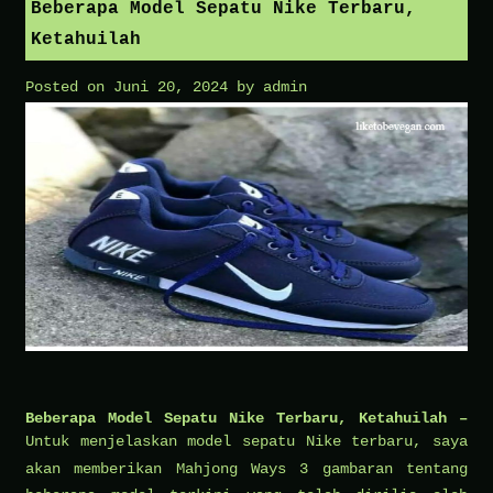
Sepatu
Beberapa Model Sepatu Nike Terbaru,
Nike
Ketahuilah
di
Posted on
Juni 20, 2024
by
admin
Indonesia
Beberapa Model Sepatu Nike Terbaru, Ketahuilah –
Untuk menjelaskan model sepatu Nike terbaru, saya
akan memberikan
Mahjong Ways 3
gambaran tentang