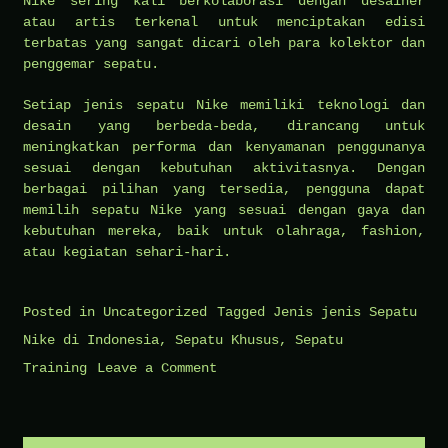
Nike sering kali berkolaborasi dengan desainer
atau artis terkenal untuk menciptakan edisi
terbatas yang sangat dicari oleh para kolektor dan
penggemar sepatu.
Setiap jenis sepatu Nike memiliki teknologi dan
desain yang berbeda-beda, dirancang untuk
meningkatkan performa dan kenyamanan penggunanya
sesuai dengan kebutuhan aktivitasnya. Dengan
berbagai pilihan yang tersedia, pengguna dapat
memilih sepatu Nike yang sesuai dengan gaya dan
kebutuhan mereka, baik untuk olahraga, fashion,
atau kegiatan sehari-hari.
Posted in
Uncategorized
Tagged
Jenis jenis Sepatu
Nike di Indonesia
,
Sepatu Khusus
,
Sepatu
on
Training
Leave a Comment
Jenis
jenis