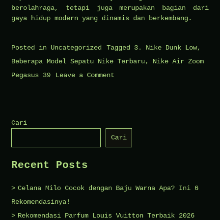
berolahraga, tetapi juga merupakan bagian dari
gaya hidup modern yang dinamis dan berkembang.
Posted in
Uncategorized
Tagged
3. Nike Dunk Low
,
Beberapa Model Sepatu Nike Terbaru
,
Nike Air Zoom
on
Pegasus 39
Leave a Comment
Beberapa
Model
Sepatu
Cari
Nike
Cari
Terbaru,
Ketahuilah
Recent Posts
Celana Milo Cocok dengan Baju Warna Apa? Ini 6
Rekomendasinya!
Rekomendasi Parfum Louis Vuitton Terbaik 2026