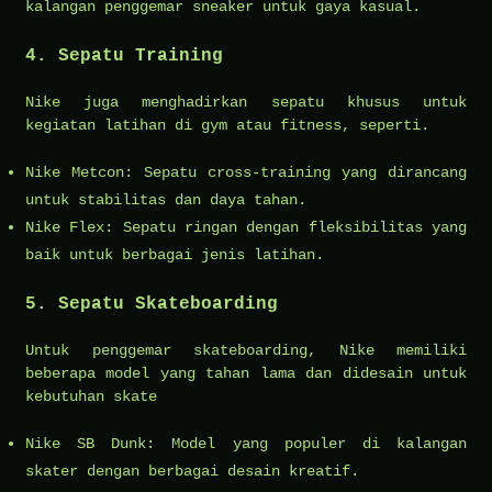
kalangan penggemar sneaker untuk gaya kasual.
4. Sepatu Training
Nike juga menghadirkan sepatu khusus untuk
kegiatan latihan di gym atau fitness, seperti.
Nike Metcon: Sepatu cross-training yang dirancang
untuk stabilitas dan daya tahan.
Nike Flex: Sepatu ringan dengan fleksibilitas yang
baik untuk berbagai jenis latihan.
5. Sepatu Skateboarding
Untuk penggemar skateboarding, Nike memiliki
beberapa model yang tahan lama dan didesain untuk
kebutuhan skate
Nike SB Dunk: Model yang populer di kalangan
skater dengan berbagai desain kreatif.