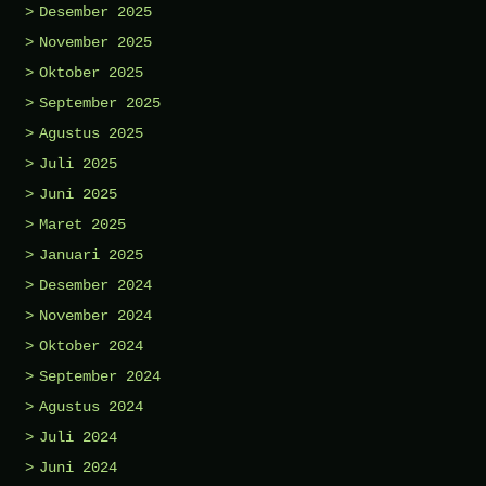
Desember 2025
November 2025
Oktober 2025
September 2025
Agustus 2025
Juli 2025
Juni 2025
Maret 2025
Januari 2025
Desember 2024
November 2024
Oktober 2024
September 2024
Agustus 2024
Juli 2024
Juni 2024