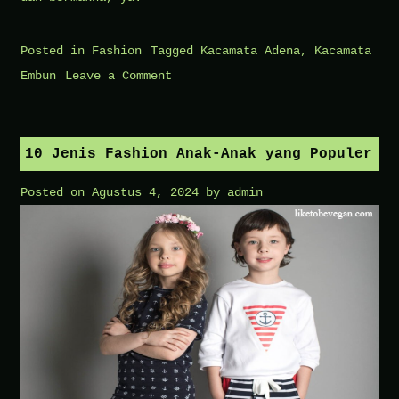
Posted in
Fashion
Tagged
Kacamata Adena
,
Kacamata
on
Embun
Leave a Comment
Kacamata
Fashion
Model
10 Jenis Fashion Anak-Anak yang Populer
Korea
Posted on
Agustus 4, 2024
by
admin
untuk
Kaum
Muda