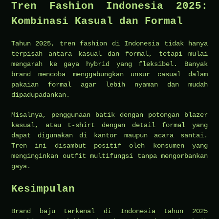
Tren Fashion Indonesia 2025:
Kombinasi Kasual dan Formal
Tahun 2025, tren fashion di Indonesia tidak hanya
terpisah antara kasual dan formal, tetapi mulai
mengarah ke gaya hybrid yang fleksibel. Banyak
brand mencoba menggabungkan unsur casual dalam
pakaian formal agar lebih nyaman dan mudah
dipadupadankan.
Misalnya, penggunaan batik dengan potongan blazer
kasual, atau t-shirt dengan detail formal yang
dapat digunakan di kantor maupun acara santai.
Tren ini disambut positif oleh konsumen yang
menginginkan outfit multifungsi tanpa mengorbankan
gaya.
Kesimpulan
Brand baju terkenal di Indonesia tahun 2025