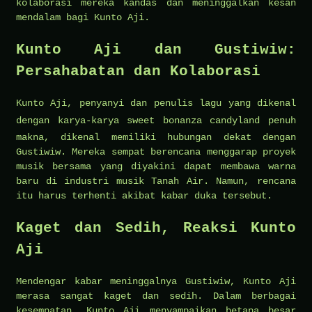
kolaborasi mereka kandas dan meninggalkan kesan
mendalam bagi Kunto Aji.
Kunto Aji dan Gustiwiw:
Persahabatan dan Kolaborasi
Kunto Aji, penyanyi dan penulis lagu yang dikenal
dengan karya-karya
sweet bonanza candyland
penuh
makna, dikenal memiliki hubungan dekat dengan
Gustiwiw. Mereka sempat berencana menggarap proyek
musik bersama yang diyakini dapat membawa warna
baru di industri musik Tanah Air. Namun, rencana
itu harus terhenti akibat kabar duka tersebut.
Kaget dan Sedih, Reaksi Kunto
Aji
Mendengar kabar meninggalnya Gustiwiw, Kunto Aji
merasa sangat kaget dan sedih. Dalam berbagai
kesempatan, Kunto Aji menyampaikan betapa besar