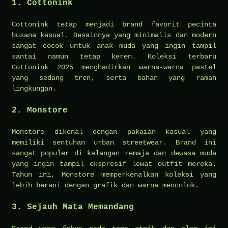
1. Cottonink
Cottonink tetap menjadi brand favorit pecinta
busana kasual. Desainnya yang minimalis dan modern
sangat cocok untuk anak muda yang ingin tampil
santai namun tetap keren. Koleksi terbaru
Cottonink 2025 menghadirkan warna-warna pastel
yang sedang tren, serta bahan yang ramah
lingkungan.
2. Monstore
Monstore dikenal dengan pakaian kasual yang
memiliki sentuhan urban streetwear. Brand ini
sangat populer di kalangan remaja dan dewasa muda
yang ingin tampil ekspresif lewat outfit mereka.
Tahun ini, Monstore memperkenalkan koleksi yang
lebih berani dengan grafik dan warna mencolok.
3. Sejauh Mata Memandang