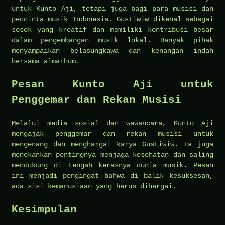
untuk Kunto Aji, tetapi juga bagi para musisi dan
pencinta musik Indonesia. Gustiwiw dikenal sebagai
sosok yang kreatif dan memiliki kontribusi besar
dalam pengembangan musik lokal. Banyak pihak
menyampaikan belasungkawa dan kenangan indah
bersama almarhum.
Pesan Kunto Aji untuk
Penggemar dan Rekan Musisi
Melalui media sosial dan wawancara, Kunto Aji
mengajak penggemar dan rekan musisi untuk
mengenang dan menghargai karya Gustiwiw. Ia juga
menekankan pentingnya menjaga kesehatan dan saling
mendukung di tengah kerasnya dunia musik. Pesan
ini menjadi pengingat bahwa di balik kesuksesan,
ada sisi kemanusiaan yang harus dihargai.
Kesimpulan