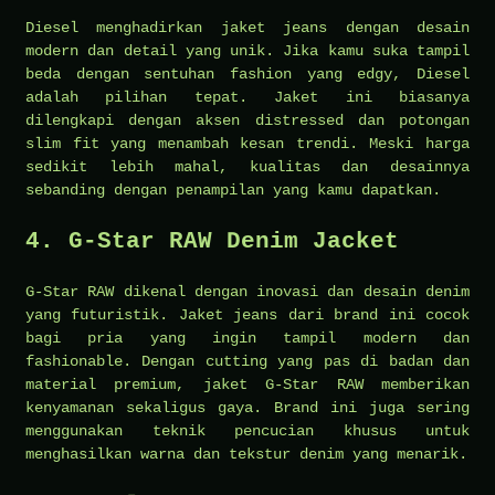
Diesel menghadirkan jaket jeans dengan desain
modern dan detail yang unik. Jika kamu suka tampil
beda dengan sentuhan fashion yang edgy, Diesel
adalah pilihan tepat. Jaket ini biasanya
dilengkapi dengan aksen distressed dan potongan
slim fit yang menambah kesan trendi. Meski harga
sedikit lebih mahal, kualitas dan desainnya
sebanding dengan penampilan yang kamu dapatkan.
4. G-Star RAW Denim Jacket
G-Star RAW dikenal dengan inovasi dan desain denim
yang futuristik. Jaket jeans dari brand ini cocok
bagi pria yang ingin tampil modern dan
fashionable. Dengan cutting yang pas di badan dan
material premium, jaket G-Star RAW memberikan
kenyamanan sekaligus gaya. Brand ini juga sering
menggunakan teknik pencucian khusus untuk
menghasilkan warna dan tekstur denim yang menarik.