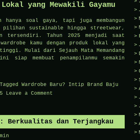
 Lokal yang Mewakili Gayamu
n hanya soal gaya, tapi juga membangun
 pilihan sustainable hingga streetwear,
an tersendiri. Tahun 2025 menjadi saat
 wardrobe kamu dengan produk lokal yang
tinggi. Mulai dari Sejauh Mata Memandang
ini siap membuat penampilanmu semakin
Tagged
Wardrobe Baru? Intip Brand Baju
on
5
Leave a Comment
Wardrobe
Baru?
Intip
: Berkualitas dan Terjangkau
Brand
min
Baju