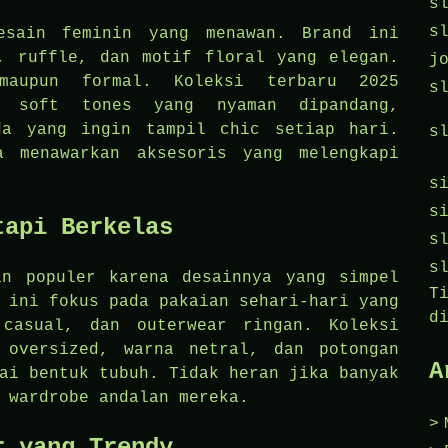
s
s
esain feminin yang menawan. Brand ini
, ruffle, dan motif floral yang elegan.
j
maupun formal. Koleksi terbaru 2025
s
n soft tones yang nyaman dipandang,
da yang ingin tampil chic setiap hari.
s
a menawarkan aksesoris yang melengkapi
s
s
tapi Berkelas
s
s
an populer karena desainnya yang simpel
T
 ini fokus pada pakaian sehari-hari yang
d
 casual, dan outerwear ringan. Koleksi
 oversized, warna netral, dan potongan
A
ai bentuk tubuh. Tidak heran jika banyak
 wardrobe andalan mereka.
r yang Trendy