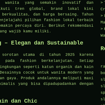
wanita yang semakin inovatif dan
ikuti tren global, brand lokal kini
C
 berkualitas, dan harga bersaing. Tahun
enjelajahi pilihan fashion lokal terbaik
M
emakin percaya diri. Berikut rekomendasi
ang wajib kamu miliki.
W
g – Elegan dan Sustainable
R
 sorotan utama di tahun 2025 karena
d
pada fashion berkelanjutan. Setiap
r
ingkungan seperti katun organik dan kain
Desainnya cocok untuk wanita modern yang
b
an gaya. Produk andalannya meliputi maxi
s
nimalis yang bisa dipadupadankan dengan
s
s
s
nin dan Chic