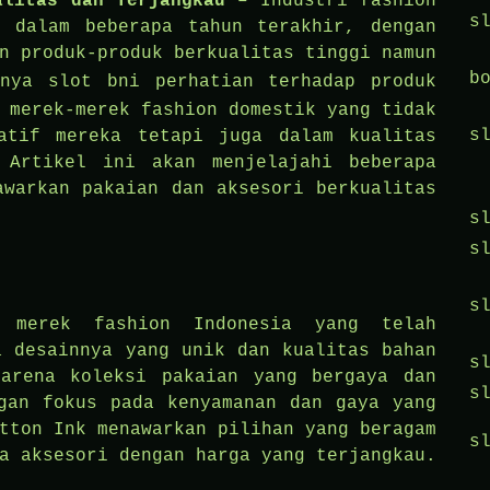
alitas dan Terjangkau
– Industri fashion
s
t dalam beberapa tahun terakhir, dengan
n produk-produk berkualitas tinggi namun
b
aknya
slot bni
perhatian terhadap produk
 merek-merek fashion domestik yang tidak
s
atif mereka tetapi juga dalam kualitas
 Artikel ini akan menjelajahi beberapa
awarkan pakaian dan aksesori berkualitas
s
s
s
 merek fashion Indonesia yang telah
a desainnya yang unik dan kualitas bahan
s
arena koleksi pakaian yang bergaya dan
s
gan fokus pada kenyamanan dan gaya yang
tton Ink menawarkan pilihan yang beragam
s
a aksesori dengan harga yang terjangkau.