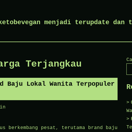
ketobevegan menjadi terupdate dan 
C
arga Terjangkau
d Baju Lokal Wanita Terpopuler
R
in
W
T
us berkembang pesat, terutama brand baju