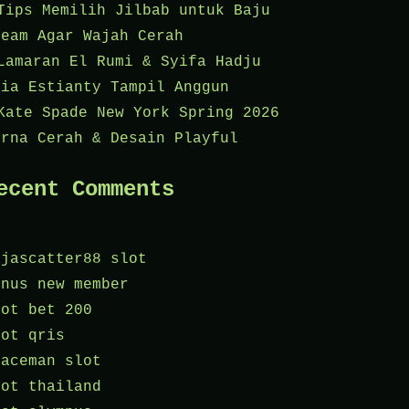
Tips Memilih Jilbab untuk Baju
ream Agar Wajah Cerah
Lamaran El Rumi & Syifa Hadju
aia Estianty Tampil Anggun
Kate Spade New York Spring 2026
arna Cerah & Desain Playful
ecent Comments
ajascatter88 slot
onus new member
lot bet 200
lot qris
paceman slot
lot thailand