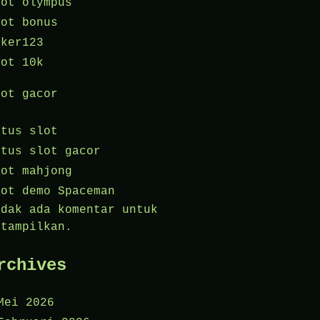
lot olympus
lot bonus
oker123
lot 10k
lot gacor
itus slot
itus slot gacor
lot mahjong
lot demo Spaceman
idak ada komentar untuk
itampilkan.
rchives
Mei 2026