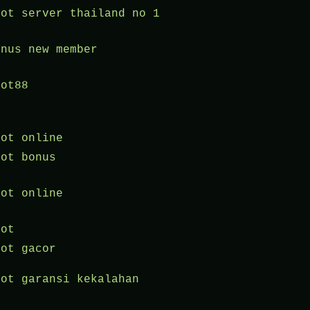
lot server thailand no 1
onus new member
lot88
lot online
lot bonus
lot online
lot
lot gacor
lot garansi kekalahan