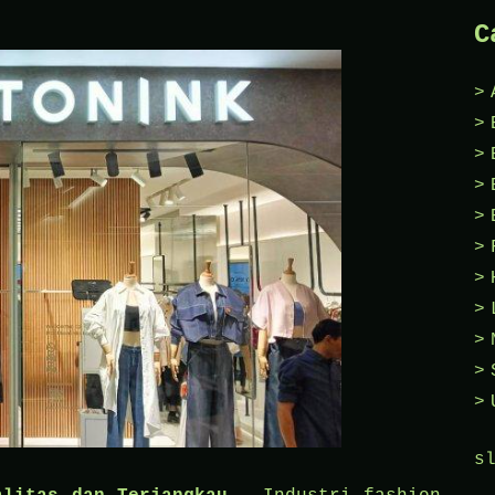
Lokal
C
Wanita
Terpopuler
Tahun
2025
s