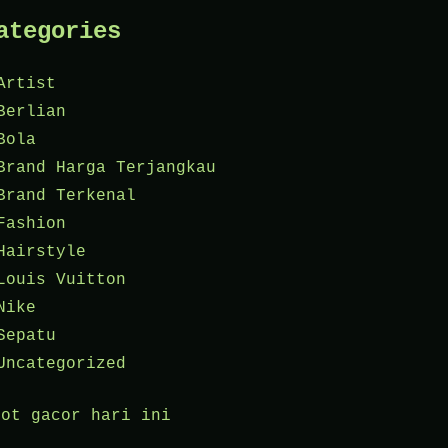
ategories
Artist
Berlian
Bola
Brand Harga Terjangkau
Brand Terkenal
Fashion
Hairstyle
Louis Vuitton
Nike
Sepatu
Uncategorized
lot gacor hari ini