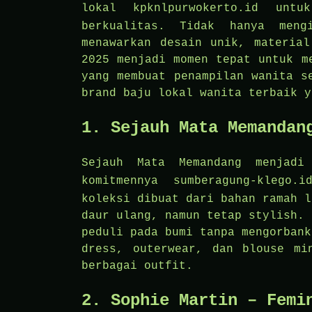
lokal
kpknlpurwokerto.id
untuk 
berkualitas. Tidak hanya meng
menawarkan desain unik, material
2025 menjadi momen tepat untuk m
yang membuat penampilan wanita s
brand baju lokal wanita terbaik y
1. Sejauh Mata Memandan
Sejauh Mata Memandang menjadi
komitmennya
sumberagung-klego.i
koleksi dibuat dari bahan ramah l
daur ulang, namun tetap stylish. 
peduli pada bumi tanpa mengorbank
dress, outerwear, dan blouse mi
berbagai outfit.
2. Sophie Martin – Femi