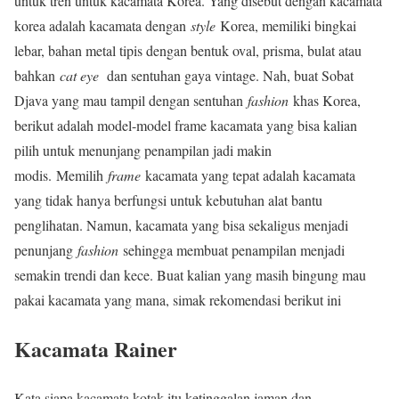
untuk tren untuk kacamata Korea. Yang disebut dengan kacamata
korea adalah kacamata dengan
style
Korea, memiliki bingkai
lebar, bahan metal tipis dengan bentuk oval, prisma, bulat atau
bahkan
cat eye
dan sentuhan gaya vintage. Nah, buat Sobat
Djava yang mau tampil dengan sentuhan
fashion
khas Korea,
berikut adalah model-model frame kacamata yang bisa kalian
pilih untuk menunjang penampilan jadi makin
modis. Memilih
frame
kacamata yang tepat adalah kacamata
yang tidak hanya berfungsi untuk kebutuhan alat bantu
penglihatan. Namun, kacamata yang bisa sekaligus menjadi
penunjang
fashion
sehingga membuat penampilan menjadi
semakin trendi dan kece. Buat kalian yang masih bingung mau
pakai kacamata yang mana, simak rekomendasi berikut ini
Kacamata Rainer
Kata siapa kacamata kotak itu ketinggalan jaman dan