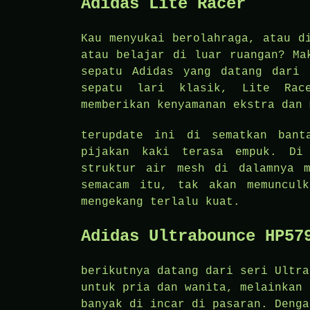
Adidas Lite Racer
Kau menyukai berolahraga, atau d
atau belajar di luar ruangan? Ma
sepatu Adidas yang datang dari 
sepatu lari klasik, Lite Rac
memberikan kenyamanan ekstra dan 
terupdate ini di sematkan bant
pijakan kaki terasa empuk. Di
struktur air mesh di dalamnya m
semacam itu, tak akan memuncul
mengekang terlalu kuat.
Adidas Ultrabounce HP57
berikutnya datang dari seri Ultra
untuk pria dan wanita, melainkan 
banyak di incar di pasaran. Denga