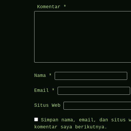
Komentar
*
Nama
*
Email
*
Situs Web
Simpan nama, email, dan situs 
komentar saya berikutnya.