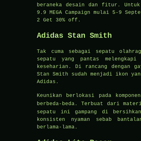
beraneka desain dan fitur. Untuk
9.9 MEGA Campaign mulai 5-9 Septe
2 Get 30% off.
Adidas Stan Smith
Tak cuma sebagai sepatu olahra
sepatu yang pantas melengkapi
keseharian. Di rancang dengan ga
Stan Smith sudah menjadi ikon yan
Adidas.
Keunikan berlokasi pada kompone
berbeda-beda. Terbuat dari mate
sepatu ini gampang di bersihka
konsisten nyaman sebab bantal
berlama-lama.