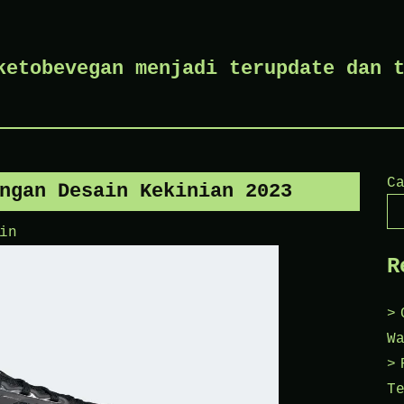
ketobevegan menjadi terupdate dan 
C
ngan Desain Kekinian 2023
in
R
W
T