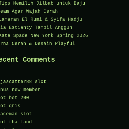
Tips Memilih Jilbab untuk Baju
ream Agar Wajah Cerah
Lamaran El Rumi & Syifa Hadju
aia Estianty Tampil Anggun
Kate Spade New York Spring 2026
arna Cerah & Desain Playful
ecent Comments
ajascatter88 slot
onus new member
lot bet 200
lot qris
paceman slot
lot thailand