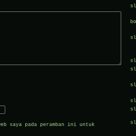
s
b
s
s
s
s
s
s
s
web saya pada peramban ini untuk