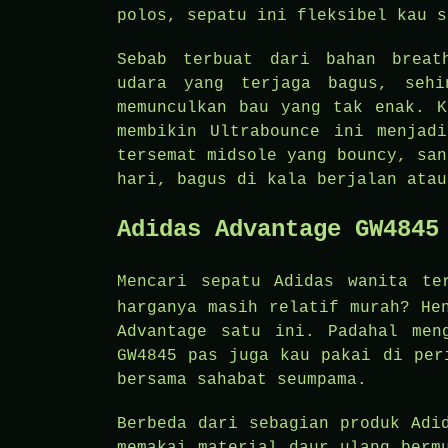
polos, sepatu ini fleksibel kau s
Sebab terbuat dari bahan breat
udara yang terjaga bagus, seh
memunculkan bau yang tak enak. K
membikin Ultrabounce ini menjad
tersemat midsole yang bouncy, san
hari, bagus di kala berjalan atau
Adidas Advantage GW4845
Mencari sepatu Adidas wanita t
harganya masih relatif murah? He
Advantage satu ini. Padahal men
GW4845 pas juga kau pakai di per
bersama sahabat seumpama.
Berbeda dari sebagian produk Adi