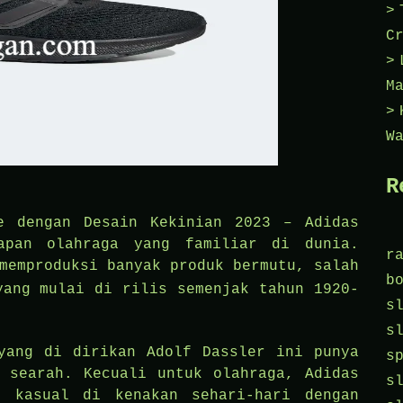
C
M
W
R
e dengan Desain Kekinian 2023 – Adidas
apan olahraga yang familiar di dunia.
r
memproduksi banyak produk bermutu, salah
b
ang mulai di rilis semenjak tahun 1920-
s
s
yang di dirikan Adolf Dassler ini punya
s
 searah. Kecuali untuk olahraga, Adidas
s
g kasual di kenakan sehari-hari dengan