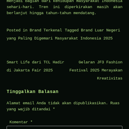
menjadi bagian dari kehidupan masyarakat Indonesia
sehari-hari. Tren ini diperkirakan masih akan
berlanjut hingga tahun-tahun mendatang.
Posted in
Brand Terkenal
Tagged
Brand Luar Negeri
yang Paling Digemari Masyarakat Indonesia 2025
Navigasi
Smart Life dari TCL Hadir
Gelaran JF3 Fashion
pos
di Jakarta Fair 2025
Festival 2025 Merayakan
Kreativitas
Tinggalkan Balasan
Alamat email Anda tidak akan dipublikasikan.
Ruas
yang wajib ditandai
*
Komentar
*