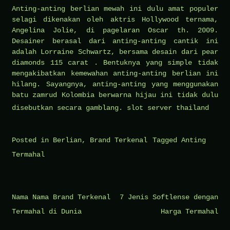
Anting-anting berlian mewah ini dulu amat populer
selagi dikenakan oleh aktris Hollywood ternama,
Angelina Jolie, di pagelaran Oscar th. 2009.
Desainer berasal dari anting-anting cantik ini
adalah Lorraine Schwartz, bersama desain dari pear
diamonds 115 carat . Bentuknya yang simple tidak
mengakibatkan kemewahan anting-anting berlian ini
hilang. Sayangnya, anting-anting yang menggunakan
batu zamrud Kolombia berwarna hijau ini tidak dulu
disebutkan secara gamblang.
slot server thailand
Posted in
Berlian
,
Brand Terkenal
Tagged
Anting
Termahal
Navigasi
Nama Nama Brand Terkenal
7 Jenis Softlense dengan
pos
Termahal di Dunia
Harga Termahal