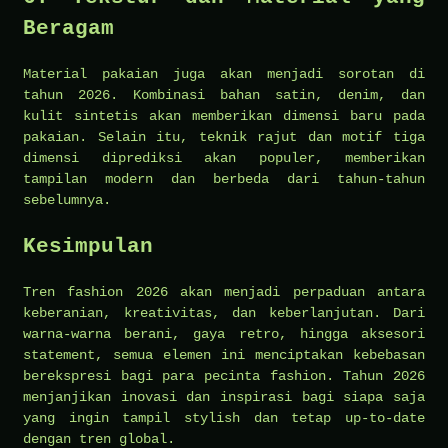
Beragam
Material pakaian juga akan menjadi sorotan di
tahun 2026. Kombinasi bahan satin, denim, dan
kulit sintetis akan memberikan dimensi baru pada
pakaian. Selain itu, teknik rajut dan motif tiga
dimensi diprediksi akan populer, memberikan
tampilan modern dan berbeda dari tahun-tahun
sebelumnya.
Kesimpulan
Tren fashion 2026 akan menjadi perpaduan antara
keberanian, kreativitas, dan keberlanjutan. Dari
warna-warna berani, gaya retro, hingga aksesori
statement, semua elemen ini menciptakan kebebasan
berekspresi bagi para pecinta fashion. Tahun 2026
menjanjikan inovasi dan inspirasi bagi siapa saja
yang ingin tampil stylish dan tetap up-to-date
dengan tren global.