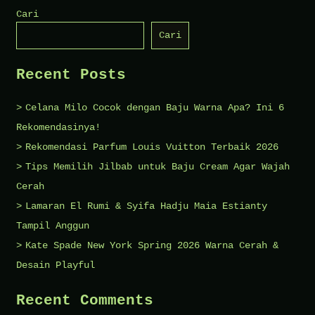
Cari
Cari
Recent Posts
Celana Milo Cocok dengan Baju Warna Apa? Ini 6
Rekomendasinya!
Rekomendasi Parfum Louis Vuitton Terbaik 2026
Tips Memilih Jilbab untuk Baju Cream Agar Wajah
Cerah
Lamaran El Rumi & Syifa Hadju Maia Estianty
Tampil Anggun
Kate Spade New York Spring 2026 Warna Cerah &
Desain Playful
Recent Comments