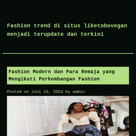
Skip
to
Fashion trend di situs liketobevegan
content
menjadi terupdate dan terkini
Fashion Modern dan Para Remaja yang
Mengikuti Perkembangan Fashion
Posted on
Juni 13, 2023
by
admin