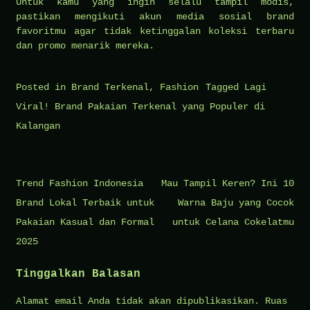
Untuk kamu yang ingin selalu tampil modis,
pastikan mengikuti akun media sosial brand
favoritmu agar tidak ketinggalan koleksi terbaru
dan promo menarik mereka.
Posted in
Brand Terkenal
,
Fashion
Tagged
Lagi
Viral! Brand Pakaian Terkenal yang Populer di
Kalangan
Navigasi
Trend Fashion Indonesia
Mau Tampil Keren? Ini 10
pos
Brand Lokal Terbaik untuk
Warna Baju yang Cocok
Pakaian Kasual dan Formal
untuk Celana Cokelatmu
2025
Tinggalkan Balasan
Alamat email Anda tidak akan dipublikasikan.
Ruas