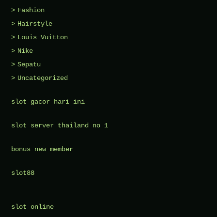
Fashion
Hairstyle
Louis Vuitton
Nike
Sepatu
Uncategorized
slot gacor hari ini
slot server thailand no 1
bonus new member
slot88
slot online