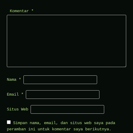
Komentar
*
Nama
*
Email
*
Situs Web
Simpan nama, email, dan situs web saya pada
peramban ini untuk komentar saya berikutnya.