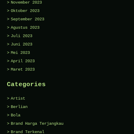
November 2023
Oktober 2023
September 2023
Agustus 2023
Juli 2023
Juni 2023
Mei 2023
April 2023
Maret 2023
Categories
Artist
Berlian
Bola
Brand Harga Terjangkau
Brand Terkenal