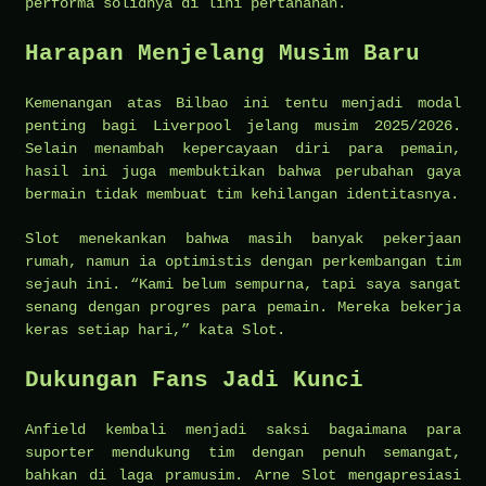
performa solidnya di lini pertahanan.
Harapan Menjelang Musim Baru
Kemenangan atas Bilbao ini tentu menjadi modal
penting bagi Liverpool jelang musim 2025/2026.
Selain menambah kepercayaan diri para pemain,
hasil ini juga membuktikan bahwa perubahan gaya
bermain tidak membuat tim kehilangan identitasnya.
Slot menekankan bahwa masih banyak pekerjaan
rumah, namun ia optimistis dengan perkembangan tim
sejauh ini. “Kami belum sempurna, tapi saya sangat
senang dengan progres para pemain. Mereka bekerja
keras setiap hari,” kata Slot.
Dukungan Fans Jadi Kunci
Anfield kembali menjadi saksi bagaimana para
suporter mendukung tim dengan penuh semangat,
bahkan di laga pramusim. Arne Slot mengapresiasi