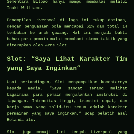
Sementara Bilbao hanya mampu membalas melalui
Inaki Williams.
Penampilan Liverpool di laga ini cukup dominan,
dengan penguasaan bola mencapai 62% dan total 14
tembakan ke arah gawang. Hal ini menjadi bukti
bahwa para pemain mulai memahami skema taktik yang
diterapkan oleh Arne Slot.
Slot: “Saya Lihat Karakter Tim
yang Saya Inginkan”
Usai pertandingan, Slot menyampaikan komentarnya
kepada media. “Saya sangat senang melihat
bagaimana para pemain menjalankan instruksi di
lapangan. Intensitas tinggi, transisi cepat, dan
kerja sama yang solid—itu semua adalah karakter
permainan yang saya inginkan,” ucap pelatih asal
Belanda itu.
Slot juga memuji lini tengah Liverpool yang