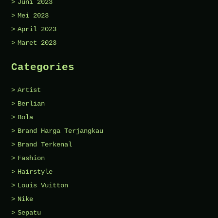
Juni 2023
Mei 2023
April 2023
Maret 2023
Categories
Artist
Berlian
Bola
Brand Harga Terjangkau
Brand Terkenal
Fashion
Hairstyle
Louis Vuitton
Nike
Sepatu