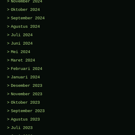
November 2024
Oktober 2024
September 2024
Agustus 2024
Juli 2024
Juni 2024
Mei 2024
Maret 2024
Februari 2024
Januari 2024
Desember 2023
November 2023
Oktober 2023
September 2023
Agustus 2023
Juli 2023