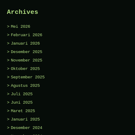
Archives
Mei 2026
Februari 2026
Januari 2026
Desember 2025
November 2025
Oktober 2025
September 2025
Agustus 2025
Juli 2025
Juni 2025
Maret 2025
Januari 2025
Desember 2024