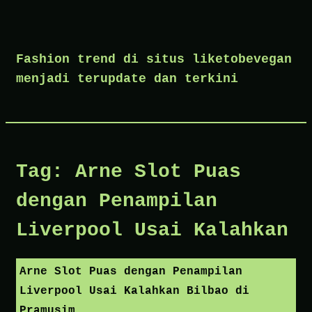
Skip
to
Fashion trend di situs liketobevegan
content
menjadi terupdate dan terkini
Tag:
Arne Slot Puas
dengan Penampilan
Liverpool Usai Kalahkan
Arne Slot Puas dengan Penampilan
Liverpool Usai Kalahkan Bilbao di
Pramusim