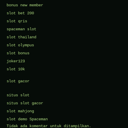
bonus new member
slot bet 200
slot qris
spaceman slot
slot thailand
slot olympus
slot bonus
joker123
slot 10k
slot gacor
situs slot
situs slot gacor
slot mahjong
slot demo Spaceman
Tidak ada komentar untuk ditampilkan.