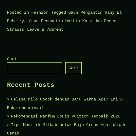
Posted in
Fashion
Tagged
Gaun Pengantin Hany El
Behairy
,
Gaun Pengantin Martin Katz dan Renee
on
Strauss
Leave a Comment
4
Jenis
Gaun
Cari
Termahal
Cari
di
Dunia
Recent Posts
untuk
Menikah
Celana Milo Cocok dengan Baju Warna Apa? Ini 6
Rekomendasinya!
Rekomendasi Parfum Louis Vuitton Terbaik 2026
Tips Memilih Jilbab untuk Baju Cream Agar Wajah
Cerah