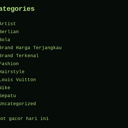
ategories
Artist
Berlian
Bola
Brand Harga Terjangkau
Brand Terkenal
Fashion
Hairstyle
Louis Vuitton
Nike
Sepatu
Uncategorized
lot gacor hari ini