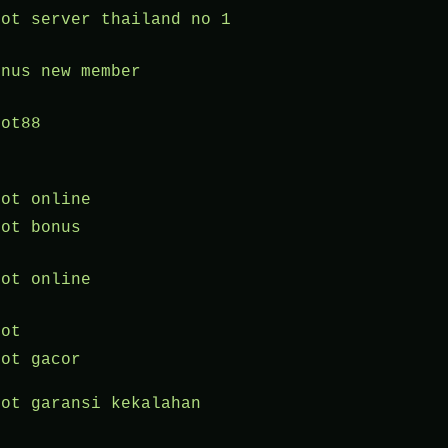
lot server thailand no 1
onus new member
lot88
lot online
lot bonus
lot online
lot
lot gacor
lot garansi kekalahan