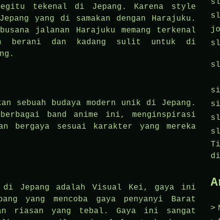
s
begitu tekenal di Jepang. Karena style
s
Jepang yang di samakan dengan Harajuku.
j
busana jalanan Harajuku memang terkenal
h berani dan kadang sulit untuk di
s
ng.
s
s
kan sebuah budaya modern unik di Jepang.
s
berbagai band anime ini, menginspirasi
s
an bergaya sesuai karakter yang mereka
s
T
d
A
 di Jepang adalah Visual Kei, gaya ini
pang yang mencoba gaya penyanyi Barat
an riasan yang tebal. Gaya ini sangat