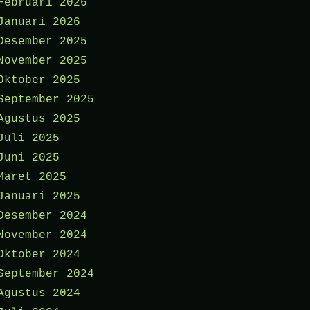
Februari 2026
Januari 2026
Desember 2025
November 2025
Oktober 2025
September 2025
Agustus 2025
Juli 2025
Juni 2025
Maret 2025
Januari 2025
Desember 2024
November 2024
Oktober 2024
September 2024
Agustus 2024