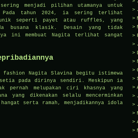
sering menjadi pilihan utamanya untuk
 Pada tahun 2024, ia sering terlihat
unik seperti payet atau ruffles, yang
da busana klasik. Desain yang tidak
aya ini membuat Nagita terlihat sangat
epribadiannya
 fashion Nagita Slavina begitu istimewa
setia pada dirinya sendiri. Meskipun ia
ak pernah melupakan ciri khasnya yang
ana yang dikenakan selalu mencerminkan
 hangat serta ramah, menjadikannya idola