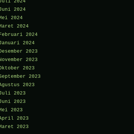
Juli 2024
Juni 2024
Mei 2024
Maret 2024
Februari 2024
Januari 2024
Desember 2023
November 2023
Oktober 2023
September 2023
Agustus 2023
Juli 2023
Juni 2023
Mei 2023
April 2023
Maret 2023