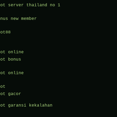
lot server thailand no 1
onus new member
lot88
lot online
lot bonus
lot online
lot
lot gacor
lot garansi kekalahan