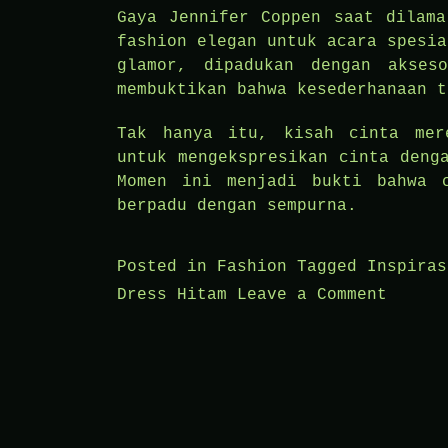
Gaya Jennifer Coppen saat dilama
fashion elegan untuk acara spesia
glamor, dipadukan dengan akses
membuktikan bahwa kesederhanaan t
Tak hanya itu, kisah cinta mer
untuk mengekspresikan cinta deng
Momen ini menjadi bukti bahwa 
berpadu dengan sempurna.
Posted in
Fashion
Tagged
Inspiras
on
Dress Hitam
Leave a Comment
Inspir
Fashio
Jennif
Coppen
dengan