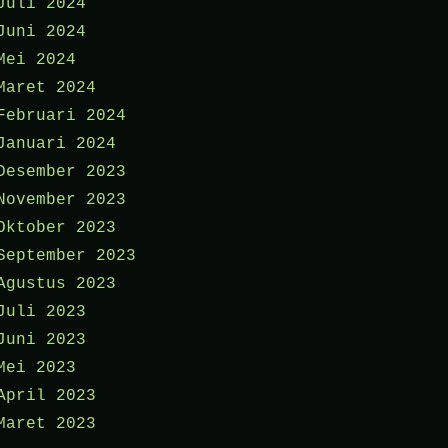
Juli 2024
Juni 2024
Mei 2024
Maret 2024
Februari 2024
Januari 2024
Desember 2023
November 2023
Oktober 2023
September 2023
Agustus 2023
Juli 2023
Juni 2023
Mei 2023
April 2023
Maret 2023