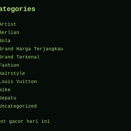
ategories
Artist
Berlian
Bola
Brand Harga Terjangkau
Brand Terkenal
Fashion
Hairstyle
Louis Vuitton
Nike
Sepatu
Uncategorized
lot gacor hari ini