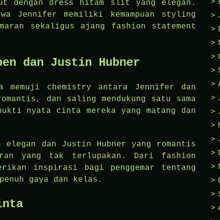
ut dengan dress hitam slit yang elegan.
hwa Jennifer memiliki kemampuan styling
maran sekaligus ajang fashion statement
pen dan Justin Hubner
a memuji chemistry antara Jennifer dan
romantis, dan saling mendukung satu sama
bukti nyata cinta mereka yang matang dan
n elegan dan Justin Hubner yang romantis
aran yang tak terlupakan. Dari fashion
erikan inspirasi bagi penggemar tentang
penuh gaya dan kelas.
inta