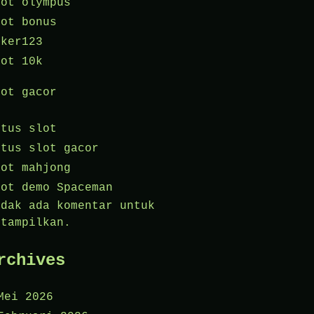
lot olympus
lot bonus
oker123
lot 10k
lot gacor
itus slot
itus slot gacor
lot mahjong
lot demo Spaceman
idak ada komentar untuk
itampilkan.
rchives
Mei 2026