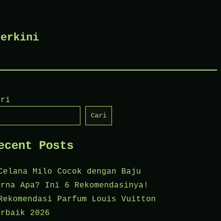
terkini
ari
Cari
ecent Posts
Celana Milo Cocok dengan Baju
arna Apa? Ini 6 Rekomendasinya!
Rekomendasi Parfum Louis Vuitton
erbaik 2026