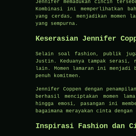
Jennifer memadukan cincin terseb
Kombinasi ini memperlihatkan ba
yang cerdas, menjadikan momen la
yang sempurna.
Keserasian Jennifer Cop
Selain soal fashion, publik jug
Justin. Keduanya tampak serasi, 
lain. Momen lamaran ini menjadi 
penuh komitmen.
Jennifer Coppen dengan penampila
berhasil menciptakan momen lam
hingga emosi, pasangan ini memb
bagaimana merayakan cinta dengan 
Inspirasi Fashion dan C