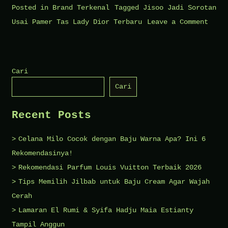
Posted in
Brand Terkenal
Tagged
Jisoo Jadi Sorotan
on
Usai Pamer Tas Lady Dior Terbaru
Leave a Comment
Jisoo
Jadi
Sorot
Cari
Usai
Cari
Pamer
Tas
Recent Posts
Lady
Dior
Celana Milo Cocok dengan Baju Warna Apa? Ini 6
Terba
Rekomendasinya!
Karya
Rekomendasi Parfum Louis Vuitton Terbaik 2026
Jonat
Tips Memilih Jilbab untuk Baju Cream Agar Wajah
Ander
Cerah
Lamaran El Rumi & Syifa Hadju Maia Estianty
Tampil Anggun