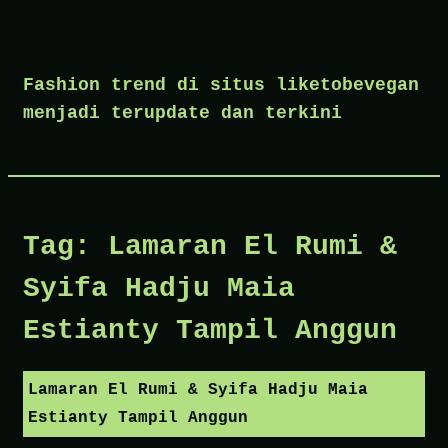
Skip
to
Fashion trend di situs liketobevegan
content
menjadi terupdate dan terkini
Tag:
Lamaran El Rumi &
Syifa Hadju Maia
Estianty Tampil Anggun
Lamaran El Rumi & Syifa Hadju Maia
Estianty Tampil Anggun