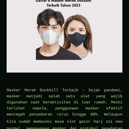
Masker Merek Duckbill Terbaik – Sejak pandemi,
masker menjadi salah satu alat yang wajib
digunakan saat beraktivitas di luar rumah. Meski
terlihat sepele, penggunaan masker efektif
mencegah penyebaran virus hingga 80%. Walaupun
kita sudah memasuki masa
slot gacor hari ini
new
normal, penggunaan masker dan protokol kesehatan