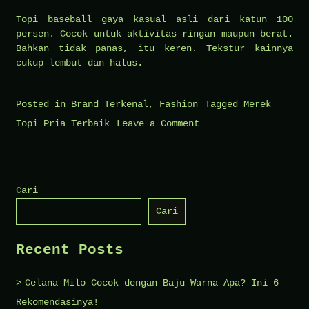
Topi baseball gaya kasual asli dari katun 100
persen. Cocok untuk aktivitas ringan maupun berat.
Bahkan tidak panas, itu keren. Tekstur kainnya
cukup lembut dan halus.
Posted in
Brand Terkenal
,
Fashion
Tagged
Merek
on
Topi Pria Terbaik
Leave a Comment
Daftar
5
Merek
Cari
Topi
Cari
Pria
Terbaik
Recent Posts
Dan
Terkeren
Celana Milo Cocok dengan Baju Warna Apa? Ini 6
2023
Rekomendasinya!