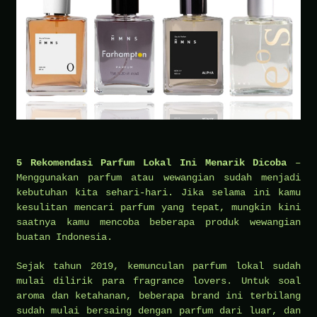
5 Rekomendasi Parfum Lokal Ini Menarik Dicoba
–
Menggunakan parfum atau wewangian sudah menjadi
kebutuhan kita sehari-hari. Jika selama ini kamu
kesulitan mencari parfum yang tepat, mungkin kini
saatnya kamu mencoba beberapa produk wewangian
buatan Indonesia.
Sejak tahun 2019, kemunculan parfum lokal sudah
mulai dilirik para fragrance lovers. Untuk soal
aroma dan ketahanan, beberapa brand ini terbilang
sudah mulai bersaing dengan parfum dari luar, dan