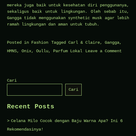
mereka juga baik untuk kesehatan diri penggunanya,
sekaligus baik untuk lingkungan. Oleh sebab itu,
Gangga tidak menggunakan synthetic musk agar lebih
ramah lingkungan dan aman untuk tubuh.
Posted in
Fashion
Tagged
Carl & Claire
,
Gangga
,
on
HMNS
,
Onix
,
Oullu
,
Parfum Lokal
Leave a Comment
5
Rekome
Parfum
Cari
Lokal
Cari
Ini
Menari
Recent Posts
Dicoba
Celana Milo Cocok dengan Baju Warna Apa? Ini 6
Rekomendasinya!