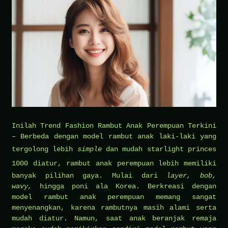
Inilah Trend Fashion Rambut Anak Perempuan Terkini
– Berbeda dengan model rambut anak laki-laki yang
tergolong lebih
simple
dan mudah
starlight princes
1000
diatur, rambut anak perempuan lebih memiliki
banyak pilihan gaya. Mulai dari
layer, bob,
wavy,
hingga poni ala Korea. Berkreasi dengan
model rambut anak perempuan memang sangat
menyenangkan, karena rambutnya masih alami serta
mudah diatur. Namun, saat anak beranjak remaja