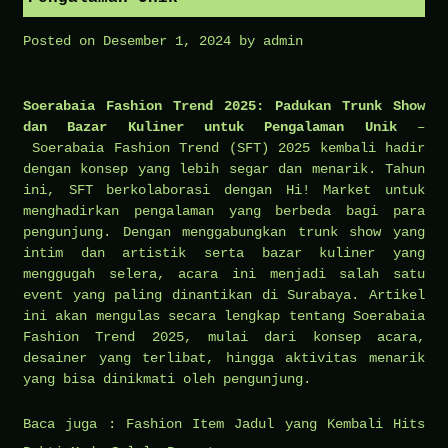
Posted on
Desember 1, 2024
by
admin
Soerabaia Fashion Trend 2025: Padukan Trunk Show
dan Bazar Kuliner untuk Pengalaman Unik
–
Soerabaia Fashion Trend (SFT) 2025 kembali hadir
dengan konsep yang lebih segar dan menarik. Tahun
ini, SFT berkolaborasi dengan Hi! Market untuk
menghadirkan pengalaman yang berbeda bagi para
pengunjung. Dengan menggabungkan trunk show yang
intim dan artistik serta bazar kuliner yang
menggugah selera, acara ini menjadi salah satu
event yang paling dinantikan di Surabaya. Artikel
ini akan mengulas secara lengkap tentang Soerabaia
Fashion Trend 2025, mulai dari konsep acara,
desainer yang terlibat, hingga aktivitas menarik
yang bisa dinikmati oleh pengunjung.
Baca juga :
Fashion Item Jadul yang Kembali Hits