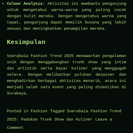
Colour Analysis
: Aktivitas ini membantu pengunjung
untuk mengetahui warna-warna yang paling cocok
dengan kulit mereka. Dengan mengetahui warna yang
tepat, pengunjung dapat memilih busana yang lebih
sesuai dan meningkatkan penampilan mereka.
Kesimpulan
Soerabaia Fashion Trend 2025 menawarkan pengalaman
unik dengan menggabungkan trunk show yang intim
dan artistik serta bazar kuliner yang menggugah
selera. Dengan melibatkan puluhan desainer dan
menghadirkan berbagai aktivitas menarik, acara ini
menjadi salah satu event yang paling dinantikan di
Surabaya.
Posted in
Fashion
Tagged
Soerabaia Fashion Trend
2025: Padukan Trunk Show dan Kuliner
Leave a
on
Comment