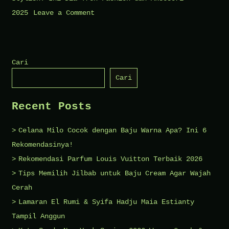
on
2025
Leave a Comment
Tampil
Bahagia
dan
Cari
Stylish!
Cari
Ini
Dia
Recent Posts
Tren
Fashion
Celana Milo Cocok dengan Baju Warna Apa? Ini 6
dan
Rekomendasinya!
Aksesori
Rekomendasi Parfum Louis Vuitton Terbaik 2026
2025
Tips Memilih Jilbab untuk Baju Cream Agar Wajah
yang
Cerah
Akan
Lamaran El Rumi & Syifa Hadju Maia Estianty
Booming!
Tampil Anggun