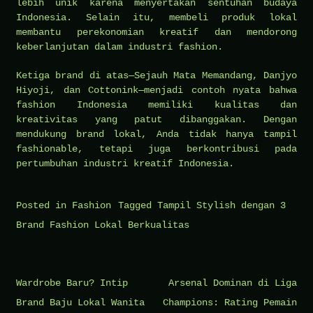
lebih unik karena menyertakan sentuhan budaya
Indonesia. Selain itu, membeli produk lokal
membantu perekonomian kreatif dan mendorong
keberlanjutan dalam industri fashion.
Ketiga brand di atas—Sejauh Mata Memandang, Danjyo
Hiyoji, dan Cottonink—menjadi contoh nyata bahwa
fashion Indonesia memiliki kualitas dan
kreativitas yang patut dibanggakan. Dengan
mendukung brand lokal, Anda tidak hanya tampil
fashionable, tetapi juga berkontribusi pada
pertumbuhan industri kreatif Indonesia.
Posted in
Fashion
Tagged
Tampil Stylish dengan 3
Brand Fashion Lokal Berkualitas
Navigasi
Wardrobe Baru? Intip
Arsenal Dominan di Liga
pos
Brand Baju Lokal Wanita
Champions: Rating Pemain