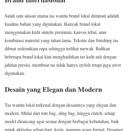
Salah satu alasan utama tas wanita brand lokal diminati adalah
kualitas bahan yang digunakan. Banyak brand lokal
menggunakan kulit sintetis premium, kanvas tebal, atau
kombinasi material yang tahan lama. Tekstur dan finishing tas
dibuat sedemikian rupa sehingga terlihat mewah. Bahkan
beberapa brand lokal kini menghadirkan tas kulit asli dengan
jahitan presisi, membuat tas tidak hanya stylish tetapi juga awet
digunakan.
Desain yang Elegan dan Modern
Tas wanita lokal terkenal dengan desainnya yang elegan dan
modern. Mulai dari tote bag, sling bag, hingga clutch, setiap
model dirancang agar sesuai dengan berbagai kebutuhan, baik
untuk aktivitas sehari-hari, kerja, maupun acara formal. Desainer