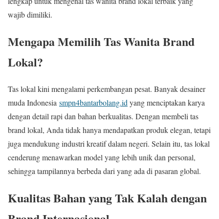
lengkap untuk mengenal tas wanita brand lokal terbaik yang
wajib dimiliki.
Mengapa Memilih Tas Wanita Brand
Lokal?
Tas lokal kini mengalami perkembangan pesat. Banyak desainer
muda Indonesia
smpn4bantarbolang.id
yang menciptakan karya
dengan detail rapi dan bahan berkualitas. Dengan membeli tas
brand lokal, Anda tidak hanya mendapatkan produk elegan, tetapi
juga mendukung industri kreatif dalam negeri. Selain itu, tas lokal
cenderung menawarkan model yang lebih unik dan personal,
sehingga tampilannya berbeda dari yang ada di pasaran global.
Kualitas Bahan yang Tak Kalah dengan
Brand Internasional