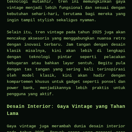
teknologi mutakhir, tren ini memungkinkan gaya
vintage menjadi lebih fungsional dan sesuai dengan
kebutuhan sehari-hari, terutama bagi mereka yang
ingin tampil stylish sekaligus nyaman.
Selain itu, tren vintage pada tahun 2025 juga akan
mencakup aksesoris yang menggabungkan nuansa retro
dengan inovasi terbaru. Jam tangan dengan desain
klasik misalnya, kini akan lebih di lengkapi
dengan teknologi pintar seperti pelacakan
kebugaran atau bahkan layar sentuh. Begitu pula
dengan tas tangan yang sering kali terinspirasi
oleh model klasik, kini akan hadir dengan
kompartemen khusus untuk gadget seperti ponsel dan
power bank, menjadikannya lebih praktis untuk
pengguna yang aktif.
Desain Interior: Gaya Vintage yang Tahan
Lama
Gaya vintage juga merambah dunia desain interior