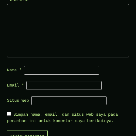
Nama
*
Email
*
Situs Web
Simpan nama, email, dan situs web saya pada
peramban ini untuk komentar saya berikutnya.