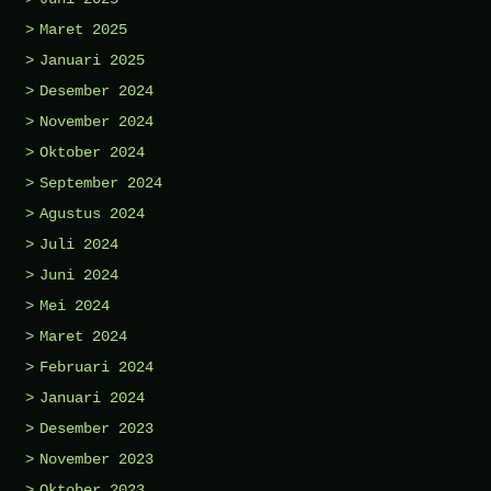
Maret 2025
Januari 2025
Desember 2024
November 2024
Oktober 2024
September 2024
Agustus 2024
Juli 2024
Juni 2024
Mei 2024
Maret 2024
Februari 2024
Januari 2024
Desember 2023
November 2023
Oktober 2023