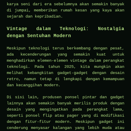
karya seni dari era sebelumnya akan semakin banyak
di jumpai, memberikan rumah kesan yang kaya akan
sejarah dan kepribadian.
Vintage dalam Teknologi: Nostalgia
dengan Sentuhan Modern
Meskipun teknologi terus berkembang dengan pesat,
ada kecenderungan yang semakin kuat untuk
menghadirkan elemen-elemen vintage dalam perangkat
teknologi. Pada tahun 2025, kita mungkin akan
melihat kebangkitan gadget-gadget dengan desain
retro, namun tetap di lengkapi dengan kemampuan
dan kecanggihan modern.
Di sisi lain, produsen ponsel pintar dan gadget
lainnya akan semakin banyak merilis produk dengan
desain yang mengingatkan pada perangkat lama,
seperti ponsel flip atau pager yang di modifikasi
dengan fitur-fitur modern. Meskipun gadget ini
cenderung menyasar kalangan yang lebih muda atau