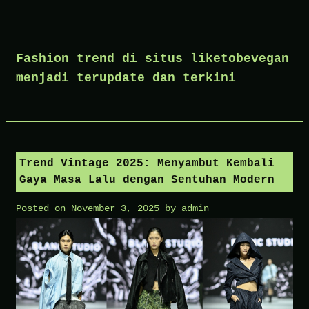
Skip
to
Fashion trend di situs liketobevegan
content
menjadi terupdate dan terkini
Trend Vintage 2025: Menyambut Kembali
Gaya Masa Lalu dengan Sentuhan Modern
Posted on
November 3, 2025
by
admin