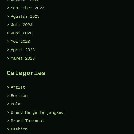
September 2023
Agustus 2023
Juli 2023
Juni 2023
Mei 2023
April 2023
Maret 2023
Categories
Artist
Berlian
Bola
Brand Harga Terjangkau
Brand Terkenal
Fashion