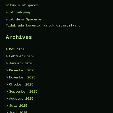
situs slot gacor
slot mahjong
slot demo Spaceman
Tidak ada komentar untuk ditampilkan.
Archives
Mei 2026
Februari 2026
Januari 2026
Desember 2025
November 2025
Oktober 2025
September 2025
Agustus 2025
Juli 2025
Juni 2025