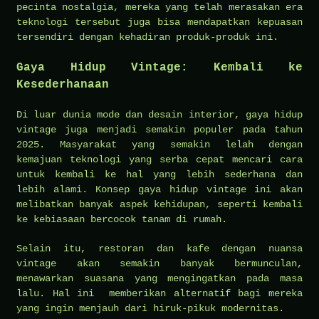
pecinta nostalgia, mereka yang telah merasakan era
teknologi tersebut juga bisa mendapatkan kepuasan
tersendiri dengan kehadiran produk-produk ini.
Gaya Hidup Vintage: Kembali ke
Kesederhanaan
Di luar dunia mode dan desain interior, gaya hidup
vintage juga menjadi semakin populer pada tahun
2025. Masyarakat yang semakin lelah dengan
kemajuan teknologi yang serba cepat mencari cara
untuk kembali ke hal yang lebih sederhana dan
lebih alami. Konsep gaya hidup vintage ini akan
melibatkan banyak aspek kehidupan, seperti kembali
ke kebiasaan bercocok tanam di rumah.
Selain itu, restoran dan kafe dengan nuansa
vintage akan semakin banyak bermunculan,
menawarkan suasana yang mengingatkan pada masa
lalu. Hal ini memberikan alternatif bagi mereka
yang ingin menjauh dari hiruk-pikuk modernitas.