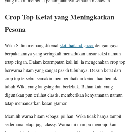
yang makin membuat penampilannya semakin menawan.
Crop Top Ketat yang Meningkatkan
Pesona
Wika Salim memang dikenal
slot thailand gacor
dengan gaya
berpakaiannya yang seringkali memadukan unsur seksi namun
tetap elegan. Dalam kesempatan kali ini, ia mengenakan crop top
berwarna hitam yang sangat pas di tubuhnya. Desain ketat dari
crop top tersebut semakin memperlihatkan keindahan bentuk
tubuh Wika yang langsing dan berlekuk. Bahan kain yang
digunakan pun terlihat elastis, memberikan kenyamanan namun
tetap memancarkan kesan glamor.
Memilih warna hitam sebagai pilihan, Wika tidak hanya tampil
sederhana tetapi juga classy. Warna ini mampu menonjolkan