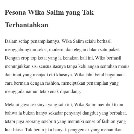
Pesona Wika Salim yang Tak
Terbantahkan
Dalam setiap penampilannya, Wika Salim selalu berhasil
menggabungkan seksi, modern, dan elegan dalam satu paket.
Dengan crop top ketat yang ia kenakan kali ini, Wika berhasil
menunjukkan sisi sensualitasnya tanpa kehilangan sentuhan manis
dan imut yang menjadi ciri khasnya. Wika tahu betul bagaimana
cara bermain dengan fashion, menciptakan penampilan yang
menggoda namun tetap enak dipandang.
Melalui gaya seksinya yang satu ini, Wika Salim membuktikan
bahwa ia bukan hanya sekadar penyanyi dangdut yang berbakat,
tetapi juga seorang selebriti yang memiliki sense of fashion yang
luar biasa. Tak heran jika banyak penggemar yang menantikan