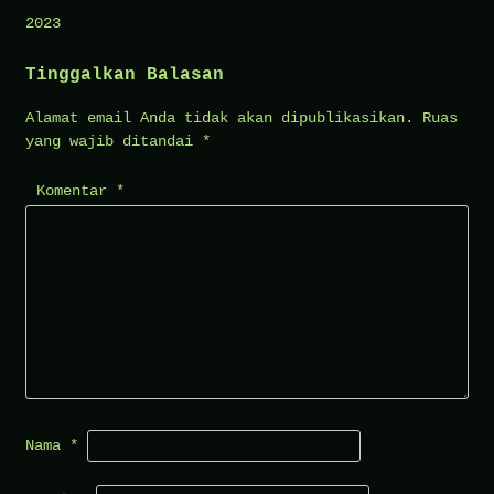
2023
Tinggalkan Balasan
Alamat email Anda tidak akan dipublikasikan.
Ruas
yang wajib ditandai
*
Komentar
*
Nama
*