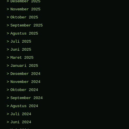
Desember 2025
November 2025
Oktober 2025
September 2025
Agustus 2025
Juli 2025
Juni 2025
Maret 2025
Januari 2025
Desember 2024
November 2024
Oktober 2024
September 2024
Agustus 2024
Juli 2024
Juni 2024