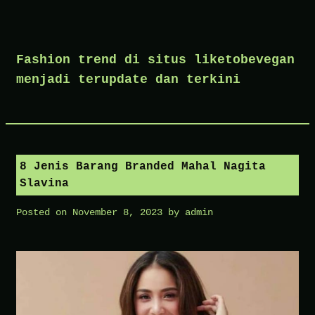
Skip
to
Fashion trend di situs liketobevegan
content
menjadi terupdate dan terkini
8 Jenis Barang Branded Mahal Nagita
Slavina
Posted on
November 8, 2023
by
admin