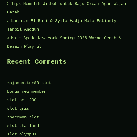
Tips Memilih Jilbab untuk Baju Cream Agar Wajah
Cerah
Lamaran El Rumi & Syifa Hadju Maia Estianty
Tampil Anggun
Kate Spade New York Spring 2026 Warna Cerah &
Desain Playful
Recent Comments
rajascatter88 slot
bonus new member
slot bet 200
slot qris
spaceman slot
slot thailand
slot olympus