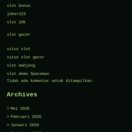
slot bonus
joker123
slot 10k
slot gacor
situs slot
situs slot gacor
slot mahjong
slot demo Spaceman
Tidak ada komentar untuk ditampilkan.
Archives
Mei 2026
Februari 2026
Januari 2026