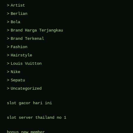
Artist
Berlian
Bola
Brand Harga Terjangkau
Brand Terkenal
Fashion
Hairstyle
Louis Vuitton
Nike
Sepatu
Uncategorized
slot gacor hari ini
slot server thailand no 1
bonus new member