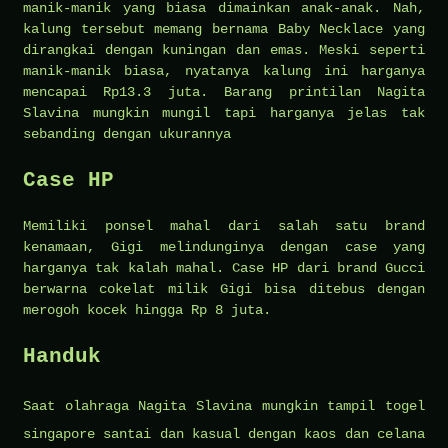
manik-manik yang biasa dimainkan anak-anak. Nah,
kalung tersebut memang bernama Baby Necklace yang
dirangkai dengan kuningan dan emas. Meski seperti
manik-manik biasa, nyatanya kalung ini harganya
mencapai Rp13.3 juta. Barang printilan Nagita
Slavina mungkin mungil tapi harganya jelas tak
sebanding dengan ukurannya
Case HP
Memiliki ponsel mahal dari salah satu brand
kenamaan, Gigi melindunginya dengan case yang
harganya tak kalah mahal. Case HP dari brand Gucci
berwarna cokelat milik Gigi bisa ditebus dengan
merogoh kocek hingga Rp 8 juta.
Handuk
Saat olahraga Nagita Slavina mungkin tampil
togel
singapore
santai dan kasual dengan kaos dan celana