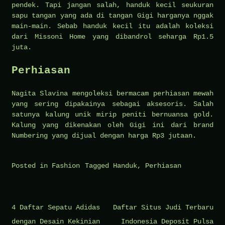
pendek. Tapi jangan salah, handuk kecil seukuran
sapu tangan yang ada di tangan Gigi harganya nggak
main-main. Sebab handuk kecil itu adalah koleksi
dari Missoni Home yang dibandrol seharga Rp1.5
juta.
Perhiasan
Nagita Slavina mengoleksi bermacam perhiasan mewah
yang sering dipakainya sebagai aksesoris. Salah
satunya kalung unik mirip peniti bernuansa gold.
Kalung yang dikenakan oleh Gigi ini dari brand
Numbering yang dijual dengan harga Rp3 jutaan.
Posted in
Fashion
Tagged
Handuk
,
Perhiasan
Navigasi
4 Daftar Sepatu Adidas
Daftar Situs Judi Terbaru
pos
dengan Desain Kekinian
Indonesia Deposit Pulsa